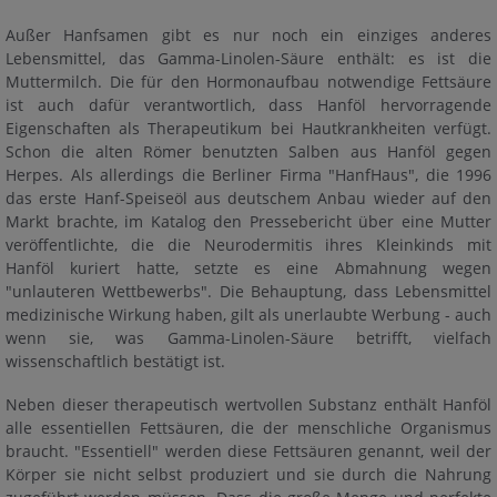
Außer Hanfsamen gibt es nur noch ein einziges anderes
NEUHEITEN
Lebensmittel, das Gamma-Linolen-Säure enthält: es ist die
Muttermilch. Die für den Hormonaufbau notwendige Fettsäure
SHOWS
ist auch dafür verantwortlich, dass Hanföl hervorragende
Eigenschaften als Therapeutikum bei Hautkrankheiten verfügt.
KATALOG
Schon die alten Römer benutzten Salben aus Hanföl gegen
Herpes. Als allerdings die Berliner Firma "HanfHaus", die 1996
LOOKBOOKS
das erste Hanf-Speiseöl aus deutschem Anbau wieder auf den
LOOKBOOK YOGA
Markt brachte, im Katalog den Pressebericht über eine Mutter
veröffentlichte, die die Neurodermitis ihres Kleinkinds mit
DOWNLOADS
Hanföl kuriert hatte, setzte es eine Abmahnung wegen
KATALOGE
"unlauteren Wettbewerbs". Die Behauptung, dass Lebensmittel
medizinische Wirkung haben, gilt als unerlaubte Werbung - auch
LOOKBOOKS
wenn sie, was Gamma-Linolen-Säure betrifft, vielfach
HANFINFO
wissenschaftlich bestätigt ist.
FOTOS DER LETZTEN BEIDEN KOLLEKTIONEN
Neben dieser therapeutisch wertvollen Substanz enthält Hanföl
POSTER
alle essentiellen Fettsäuren, die der menschliche Organismus
SPONSORING
braucht. "Essentiell" werden diese Fettsäuren genannt, weil der
Körper sie nicht selbst produziert und sie durch die Nahrung
EMPFEHLUNGEN