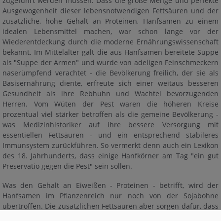
zugeführt werden müssen. Dass die große Menge und perfekte
Ausgewogenheit dieser lebensnotwendigen Fettsäuren und der
ROHSTOFF & FORSCHUNG
zusätzliche, hohe Gehalt an Proteinen, Hanfsamen zu einem
idealen Lebensmittel machen, war schon lange vor der
Wiederentdeckung durch die moderne Ernährungswissenschaft
INFOS ZU HANF
bekannt. Im Mittelalter galt die aus Hanfsamen bereitete Suppe
als "Suppe der Armen" und wurde von adeligen Feinschmeckern
BAST UND FASER GMBH
naserümpfend verachtet - die Bevölkerung freilich, der sie als
Basisernährung diente, erfreute sich einer weitaus besseren
PUBLIKATION
Gesundheit als ihre Rebhuhn und Wachtel bevorzugenden
Herren. Vom Wüten der Pest waren die höheren Kreise
prozentual viel stärker betroffen als die gemeine Bevölkerung -
was Medizinhistoriker auf ihre bessere Versorgung mit
essentiellen Fettsäuren - und ein entsprechend stabileres
Immunsystem zurückführen. So vermerkt denn auch ein Lexikon
des 18. Jahrhunderts, dass einige Hanfkörner am Tag "ein gut
Preservatio gegen die Pest" sein sollen.
Was den Gehalt an Eiweißen - Proteinen - betrifft, wird der
Hanfsamen im Pflanzenreich nur noch von der Sojabohne
übertroffen. Die zusätzlichen Fettsäuren aber sorgen dafür, dass
sich kein anderes Nahrungsmittel der Welt mit dem Nährwert