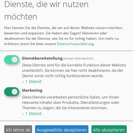
Dienste, die wir nutzen
von Hanfsamen messen kann. "Die Verwendung von Cannabis",
so stellen die Mediziner William Eidleman und Lee Hamilton von
möchten
der Universität von Kalifornien 1991 fest, "verspricht uns
ungeahnte Gesundheit und die Möglichkeit, die
Hier können Sie die Dienste, die wir auf dieser Website nutzen möchten,
Ernährungsprobleme der Welt im Handumdrehen zu lösen."
bewerten und anpassen. Sie haben das Sagen! Aktivieren oder
deaktivieren Sie die Dienste, wie Sie es für richtig halten.
Um mehr zu
Extrakte von Hanfsamen können wie Soja unterschiedlich
erfahren, lesen Sie bitte unsere
Datenschutzerklärung
.
weiterverarbeitet werden, von Hanf-Tofu bis zu Aufstrichpasten
und Brotbelägen; gemahlene oder geschrotete Hanfsamen
Dienstbereitstellung
werden wie gewöhnliches Mehl verwendet; frische Hanf-
(immer erforderlich)
Sprossen oder auch geschälte Hanfsamen, wie sie seit einiger
Diese Dienste sind für die korrekte Funktion dieser Website
unerlässlich. Sie können sie hier nicht deaktivieren, da der
Zeit wieder auf dem Markt sind, zählen zum absolut Besten, was
Dienst sonst nicht richtig funktionieren würde.
dieser Planet für Gaumen und Magen zu bieten hat.
↓
1
Dienst
Marketing
Diese Dienste verarbeiten persönliche Daten, um Ihnen
©
HempAge
AG
relevante Inhalte über Produkte, Dienstleistungen oder
Themen zu zeigen, die Sie interessieren könnten.
↓
1
Dienst
Mitgliedschaften / Zertifizierungen
Ich lehne ab
Ausgewählte akzeptieren
Alle akzeptieren