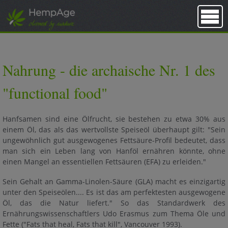
UNSER UNTERNEHMEN
Nahrung - die archaische Nr. 1 des
VISION
ÖKOLOGIE
"functional food"
SOZIALES
Hanfsamen sind eine Ölfrucht, sie bestehen zu etwa 30% aus
KOMPETENZ
einem Öl, das als das wertvollste Speiseöl überhaupt gilt: "Sein
ungewöhnlich gut ausgewogenes Fettsäure-Profil bedeutet, dass
GESCHICHTE
man sich ein Leben lang von Hanföl ernähren könnte, ohne
einen Mangel an essentiellen Fettsäuren (EFA) zu erleiden."
DOWNLOADS
Sein Gehalt an Gamma-Linolen-Säure (GLA) macht es einzigartig
SOZIALES
unter den Speiseölen.... Es ist das am perfektesten ausgewogene
Öl, das die Natur liefert." So das Standardwerk des
ALLGEMEINES
Ernährungswissenschaftlers Udo Erasmus zum Thema Öle und
MODE AUS HANF
Fette ("Fats that heal, Fats that kill", Vancouver 1993).